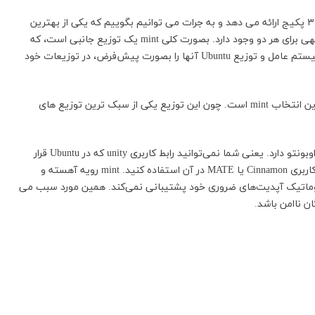
توزیع لینوکس مینت بر اساس دبیان و اوبونتو، حدود ۳۰،۰۰۰ پکیج ارائه می دهد و به جرات می توانیم بگوییم که یکی از بهترین
سیستم عامل ها است. بنابراین Package های نرم‌افزاری مشابهی برای هر دو وجود دارد. بصورت کلی mint یک توزیع جانبی است، که
تمرکز زیادی روی codec های رسانه‌ای داشته است که خود سیستم عامل و توزیع Ubuntu آنها را بصورت پیش‌فرض، در توزیعات خود
اگر شما نیاز به یک سیستم عامل لینوکسی سبک دارد، بهترین انتخاب mint است. چون این توزیع یکی از سبک ترین توزیع های
این توزیع لینوکس در حال حاضر برای خود هویت جداگانه از اوبونتو دارد. یعنی شما نمی‌توانید رابط کاربری unity که در Ubuntu قرار
دارد را در آن پیدا کنید. در عوض می‌توانید در آن از رابط‌های کاربری Cinnamon یا MATE در آن استفاده کنید. mint رویه آهسته و
 اتوماتیک آپدیت‌های ضروری خود پشتیبانی نمی‌کند. همین مورد سبب می
.